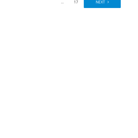
…
17
NEXT