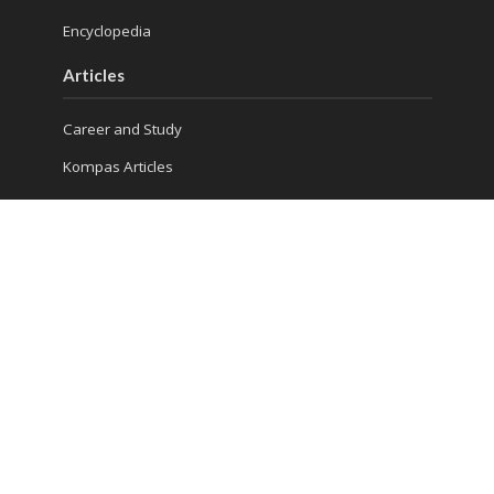
Encyclopedia
Articles
Career and Study
Kompas Articles
News
Success Tips
Reach Us
Ruko Golden Madrid 2 Blok G/20
Jl. Letnan Sutopo
Serpong
Kota Tangerang Selatan, Banten 15310, Indonesia
Phone : (021) 5316 4930
Consultation 1: 081 5510 8832
Consultation 2: 0813 986 906 13
Seminar : 0811 339 4643